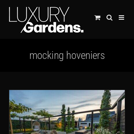
Ga
naar
inhoud
mocking hoveniers