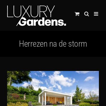
Ga
naar
inhoud
Herrezen na de storm
Bekijk
grotere
afbeelding