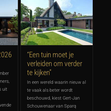
rleiden
en”
2026
“Een tuin moet je
verleiden om verder
te kijken”
mber
ners,
In een wereld waarin nieuw al
 uit
te vaak als beter wordt
beschouwd, kiest Gert-Jan
uwende
Schouwenaar van Sparq