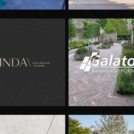
laton KLINKERS VAN
De Terrasbouw
FORMAAT