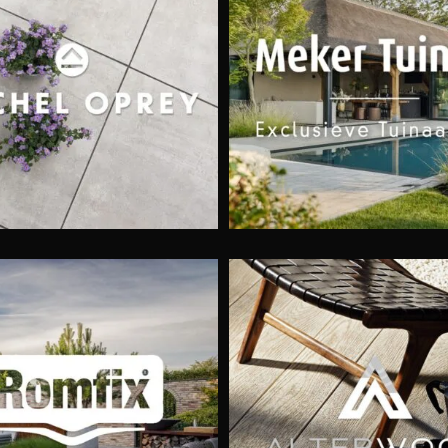
roene tuinen met een
Byzonder Buyt
moderne uitstraling
Alterwood
Tophoveniers