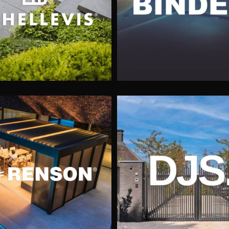
Binder
PlungePools
DJS Hekwerken
Bindels Buiten Bel