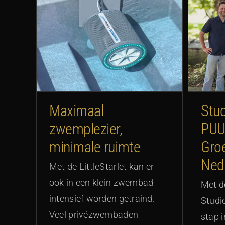
Studio REDD neemt PUUR
ier,
Ev
Groenprojecten Nederland
over
Maximaal
Stu
zwemplezier,
PU
minimale ruimte
Gro
Ned
Met de LittleStarlet kan er
ook in een klein zwembad
Met d
intensief worden getraind.
Studi
Veel privézwembaden
stap 