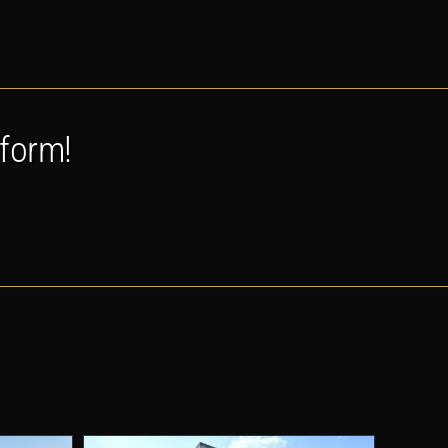
tform!