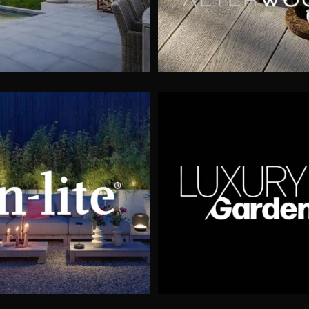
nreportages uit Luxury
Ebema Stone & St
Gardens