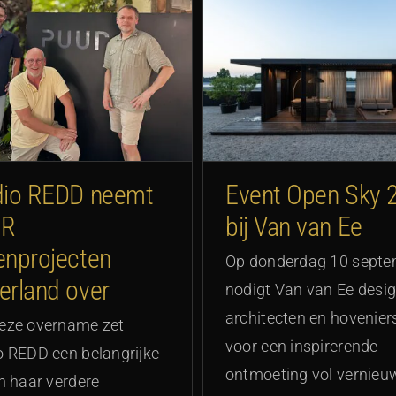
ent Open Sky 2026 bij
“Een tuin moet je ve
Van van Ee
om verder te kijk
dio REDD neemt
Event Open Sky 
UR
bij Van van Ee
enprojecten
Op donderdag 10 septe
erland over
nodigt Van van Ee desig
architecten en hoveniers
eze overname zet
voor een inspirerende
o REDD een belangrijke
ontmoeting vol vernie
in haar verdere