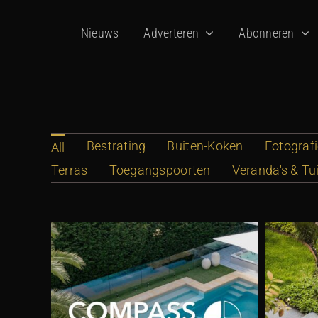
Ga
Nieuws
Adverteren
Abonneren
naar
inhoud
Bestrating
Buiten-Koken
Fotograf
All
Terras
Toegangspoorten
Veranda's & Tu