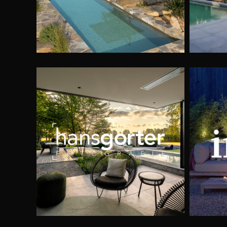
Tui
in-lite tuinverlichting