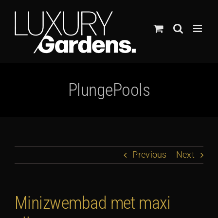
Ga
naar
inhoud
PlungePools
Previous
Next
Minizwembad met maxi