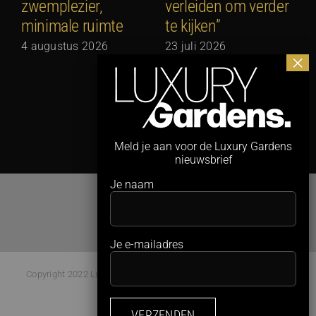
zwemplezier,
verleiden om verder
c
minimale ruimte
te kijken”
d
S
4 augustus 2026
23 juli 2026
a
1
Meld je aan voor de Luxury Gardens
nieuwsbrief
Je naam
Je e-mailadres
Copyright 2022 Luxury Gardens Magazine | All Rights Reserved |
Webdesign:
Studio Kaboem!