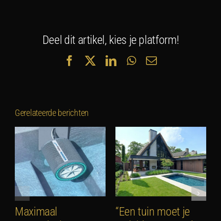
Deel dit artikel, kies je platform!
Facebook
X
LinkedIn
WhatsApp
E-
mail
Gerelateerde berichten
Maximaal
“Een tuin moet je
S