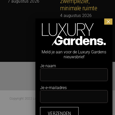
zwemplezier,
7 augustus 2026
minimale ruimte
G
N
4 augustus 2026
3
Meld je aan voor de Luxury Gardens
nieuwsbrief
Je naam
Je e-mailadres
Copyright 2022 Luxury Gardens Magazine | All Rights Reserved |
Webdesign:
Studio Kaboem!