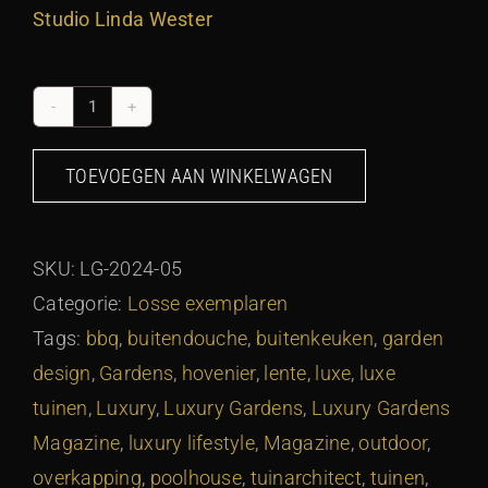
Studio Linda Wester
Luxury
Gardens
TOEVOEGEN AAN WINKELWAGEN
05
-
Voorjaar
SKU:
LG-2024-05
2024
Categorie:
Losse exemplaren
aantal
Tags:
bbq
,
buitendouche
,
buitenkeuken
,
garden
design
,
Gardens
,
hovenier
,
lente
,
luxe
,
luxe
tuinen
,
Luxury
,
Luxury Gardens
,
Luxury Gardens
Magazine
,
luxury lifestyle
,
Magazine
,
outdoor
,
overkapping
,
poolhouse
,
tuinarchitect
,
tuinen
,