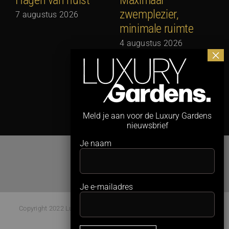
zwemplezier,
7 augustus 2026
minimale ruimte
G
N
4 augustus 2026
3
Meld je aan voor de Luxury Gardens
nieuwsbrief
Je naam
Je e-mailadres
Copyright 2022 Luxury Gardens Magazine | All Rights Reserved |
Webdesign:
Studio Kaboem!