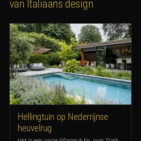
van Italiaans design
g
Hellingtuin op Nederrijnse
heuvelrug
Het is een vaste lijfspreuk bij Jaap Sterk