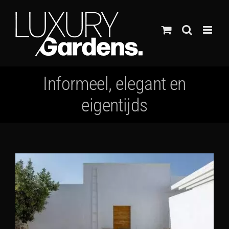
Ga
naar
inhoud
Informeel, elegant en
eigentijds
Bekijk
grotere
afbeelding