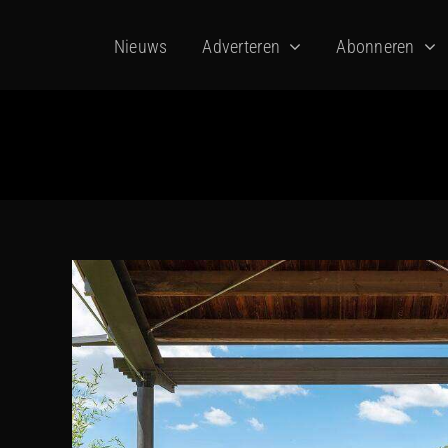
Ga
Nieuws
Adverteren
Abonneren
naar
inhoud
Bekijk
grotere
afbeelding