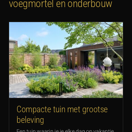
voegmortel en onderbouw
g
Compacte tuin met grootse
beleving
Een tuin waarin je je elke dag op vakantie