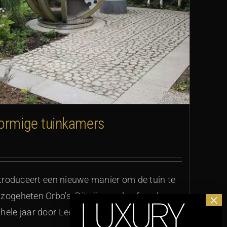
vormige tuinkamers
introduceert een nieuwe manier om de tuin te
zogeheten Orbo's. Dit zijn ronde of ovale
hele jaar door Lees meer >