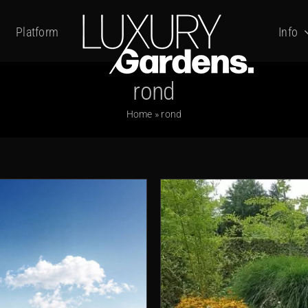
Platform
Info
rond
Home
»
rond