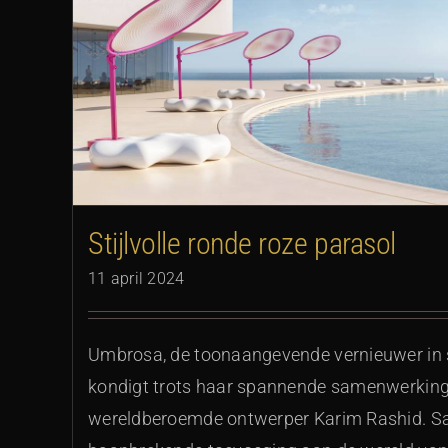
Eigenzinnige bolvormige
Stijlvolle ronde roze parasol
11 april 2024
Umbrosa, de toonaangevende vernieuwer in
kondigt trots haar spannende samenwerkin
wereldberoemde ontwerper Karim Rashid. S