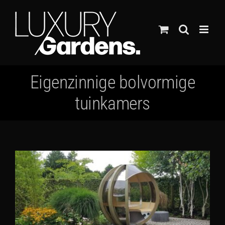
Ga
naar
inhoud
Eigenzinnige bolvormige
tuinkamers
Bekijk
grotere
afbeelding