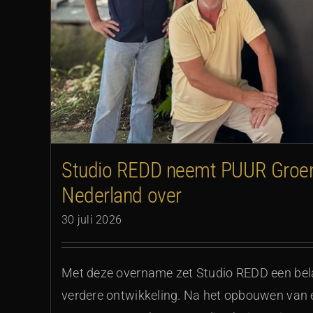
nd
Strakke lijnvoering in parka
Studio REDD neemt PUUR Groen
Nederland over
30 juli 2026
Met deze overname zet Studio REDD een bela
verdere ontwikkeling. Na het opbouwen van ee