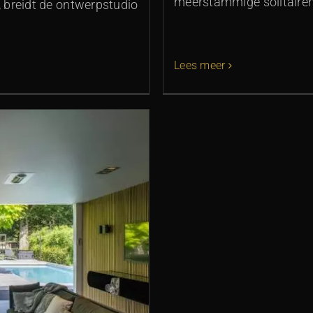
meerstammige solitairen
 breidt de ontwerpstudio
Lees meer