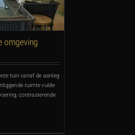
ige omgeving
ze tuin vanaf de aanleg
enliggende ruimte vulde
voering, contrasterende
>