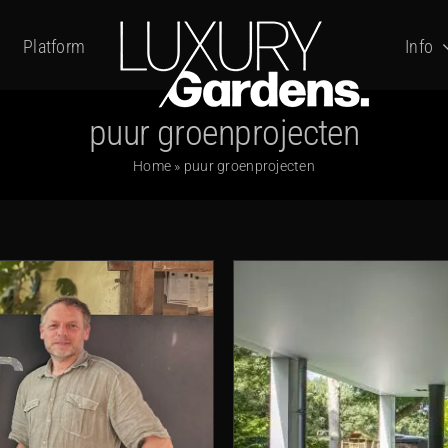
Platform
Info
puur groenprojecten
Home
»
puur groenprojecten