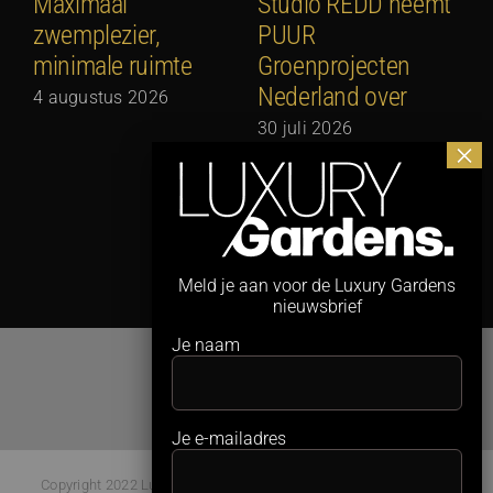
Maximaal
Studio REDD neemt
E
zwemplezier,
PUUR
2
minimale ruimte
Groenprojecten
2
Nederland over
4 augustus 2026
30 juli 2026
Meld je aan voor de Luxury Gardens
nieuwsbrief
Je naam
Je e-mailadres
Copyright 2022 Luxury Gardens Magazine | All Rights Reserved |