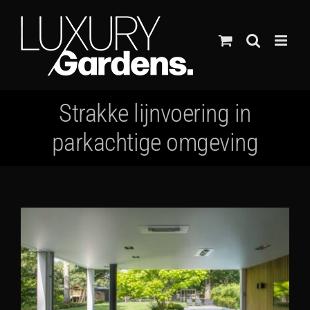
Ga
naar
inhoud
Strakke lijnvoering in
parkachtige omgeving
Bekijk
grotere
afbeelding