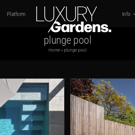
Platform
Info
plunge pool
Home
»
plunge pool