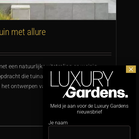
uin met allure
t een natuurlijke uitstraling en weinig
pdracht die tuinarchitect Michiel van Loon
j het ontwerpen van deze tuin in hartje Lees
Meld je aan voor de Luxury Gardens
nieuwsbrief
Je naam