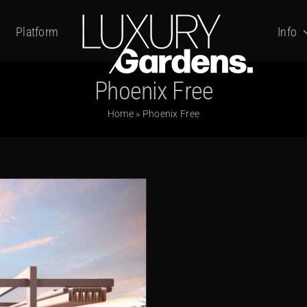
Platform
Info
Phoenix Free
Home
»
Phoenix Free