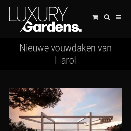
Ga
naar
inhoud
Nieuwe vouwdaken van
Harol
Bekijk
grotere
afbeelding