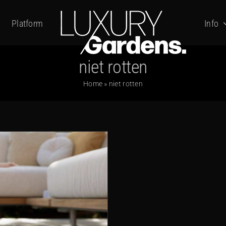
Platform
Info
niet rotten
Home
»
niet rotten