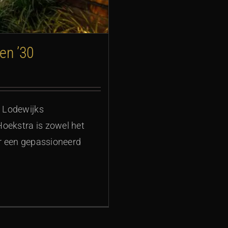
en ’30
t Lodewijks
oekstra is zowel het
or een gepassioneerd