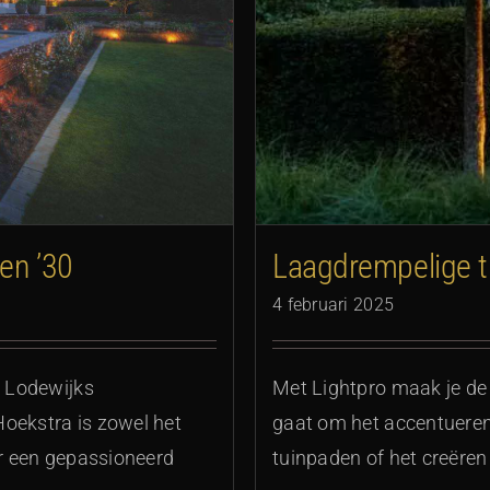
g van hoog niveau
en ’30
Laagdrempelige tu
4 februari 2025
t Lodewijks
Met Lightpro maak je de t
oekstra is zowel het
gaat om het accentueren
or een gepassioneerd
tuinpaden of het creëre