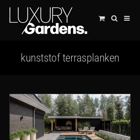
Ga
naar
inhoud
kunststof terrasplanken