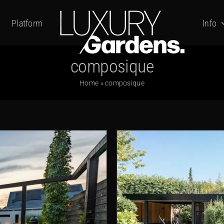
Platform
Info
composique
Home
»
composique