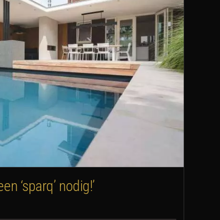
een ‘sparq’ nodig!’