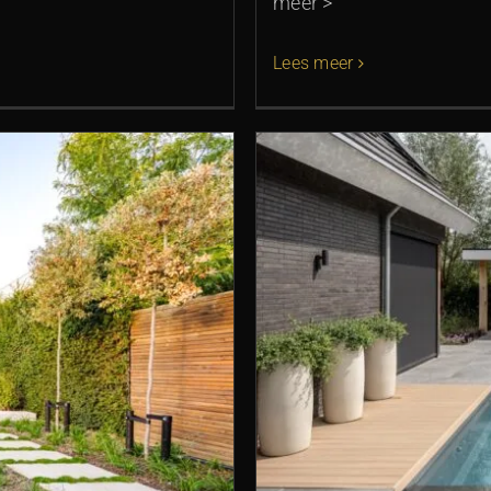
meer >
Lees meer
rrane tuin