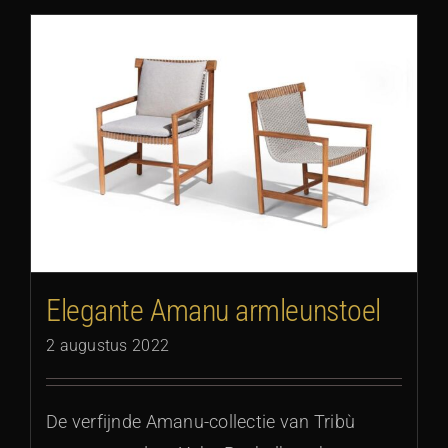
Elegante Amanu armleunstoel
2 augustus 2022
De verfijnde Amanu-collectie van Tribù