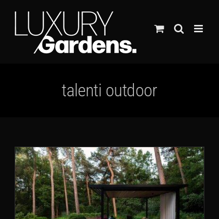
Ga
naar
inhoud
talenti outdoor