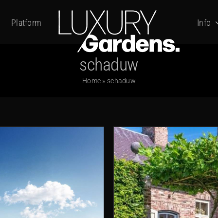
Platform
Info
schaduw
Home
»
schaduw