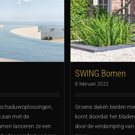
n
SWING Bomen
8 februari 2022
 schaduwoplossingen,
Groene daken bieden mee
g aan met de
komt doordat het blader
amen lanceren ze een
door de verdamping van 