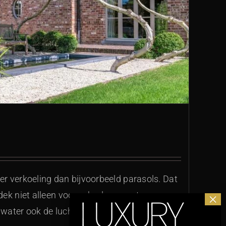
r verkoeling dan bijvoorbeeld parasols. Dat
dek niet alleen voor schaduw zorgt, maar
water ook de lucht koelt. Reden voor Lees