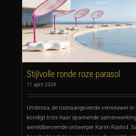
SWING Bome
Stijlvolle ronde roze parasol
11 april 2024
Umbrosa, de toonaangevende vernieuwer in
kondigt trots haar spannende samenwerkin
wereldberoemde ontwerper Karim Rashid. S