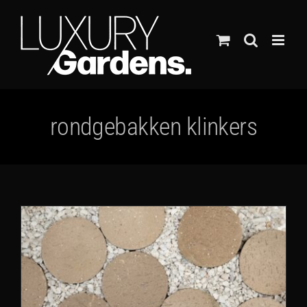
Ga
naar
inhoud
rondgebakken klinkers