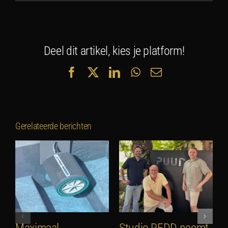
Deel dit artikel, kies je platform!
Facebook
X
LinkedIn
WhatsApp
E-
mail
Gerelateerde berichten
Maximaal
Studio REDD neemt
E