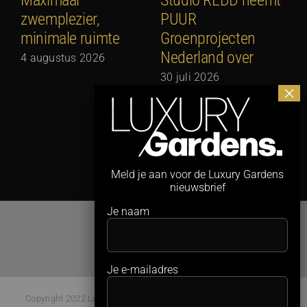
zwemplezier,
PUUR
2
minimale ruimte
Groenprojecten
2
Nederland over
4 augustus 2026
30 juli 2026
Meld je aan voor de Luxury Gardens
nieuwsbrief
Je naam
Je e-mailadres
Copyright 2022 Luxury Gardens Magazine | All Rights Reserved |