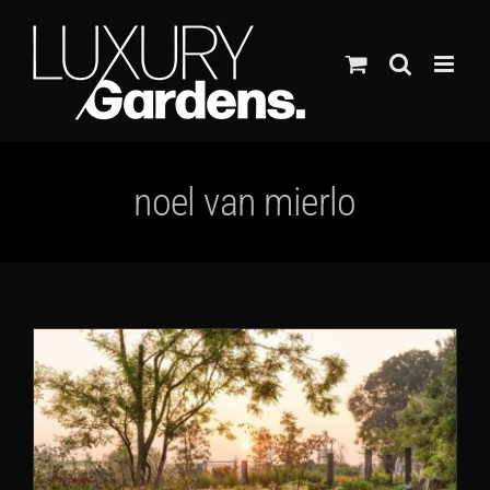
Ga
naar
inhoud
noel van mierlo