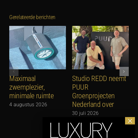
Gerelateerde berichten
Maximaal
Studio REDD neemt
E
zwemplezier,
PUUR
2
minimale ruimte
Groenprojecten
2
Nederland over
4 augustus 2026
30 juli 2026