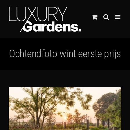
Ga
naar
inhoud
Ochtendfoto wint eerste prijs
Bekijk
grotere
afbeelding