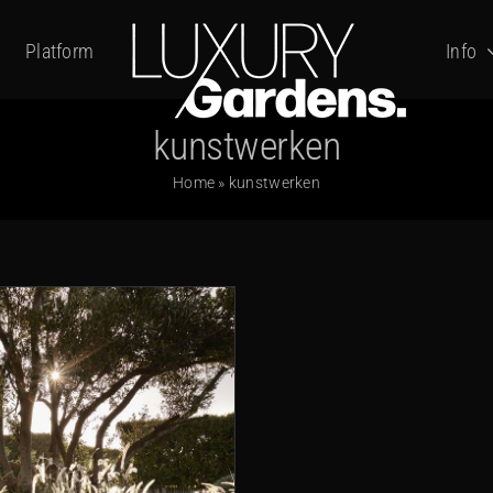
Platform
Info
kunstwerken
Home
»
kunstwerken