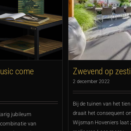
heipalen
music come
Zwevend op zesti
2 december 2022
Bij de tuinen van het tie
draait het consequent om 
jarig jubileum
Wijsman Hoveniers laat z
 combinatie van