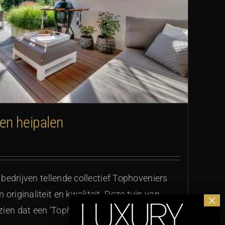
en heipalen
n bedrijven tellende collectief Tophoveniers
originaliteit en kwaliteit. Deze tuin van
ien dat een ‘Tophoveniertuin’ ook te