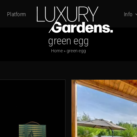
Platform
Info
green egg
Home
»
green egg