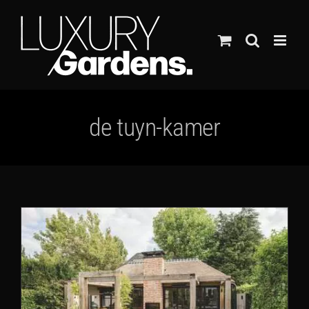
Ga
naar
inhoud
de tuyn-kamer