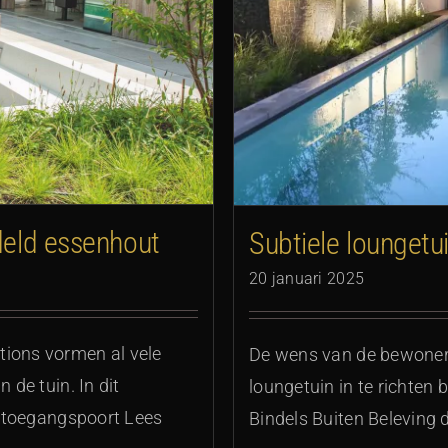
oderne villa
deld essenhout
Subtiele loungetui
20 januari 2025
tions vormen al vele
De wens van de bewoners
 de tuin. In dit
loungetuin in te richten
en toegangspoort Lees
Bindels Buiten Beleving 