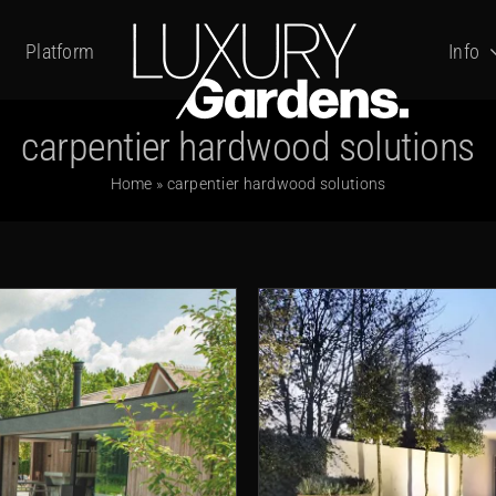
Platform
Info
carpentier hardwood solutions
Home
»
carpentier hardwood solutions