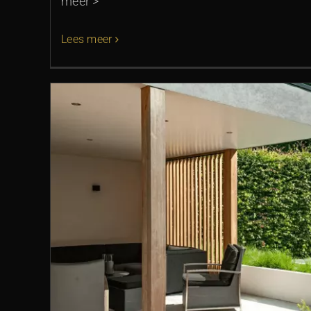
meer >
Lees meer
en
Tuin in bosrijke omgev