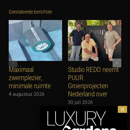
Gerelateerde berichten
Maximaal
Studio REDD neemt
E
zwemplezier,
PUUR
2
minimale ruimte
Groenprojecten
2
Nederland over
4 augustus 2026
30 juli 2026