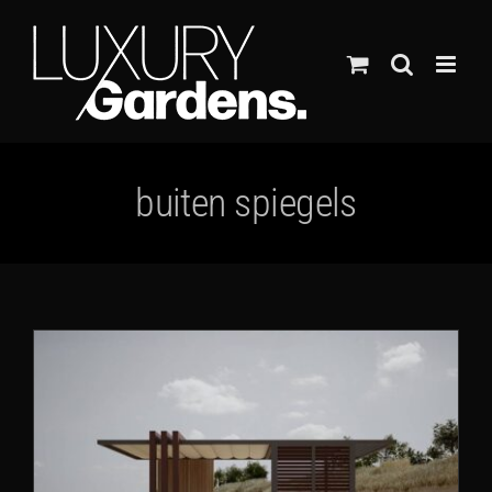
Ga
naar
inhoud
buiten spiegels