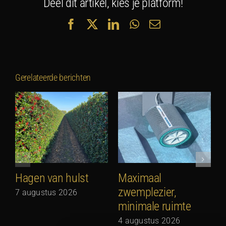
Deel dit artikel, kies je platform!
Facebook
X
LinkedIn
WhatsApp
E-
mail
Gerelateerde berichten
Hagen van hulst
Maximaal
zwemplezier,
7 augustus 2026
minimale ruimte
G
N
4 augustus 2026