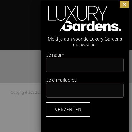
3
Meld je aan voor de Luxury Gardens
nieuwsbrief
Je naam
Je e-mailadres
Copyright 2022 Luxury Gardens Magazine | All Rights Reserved |
Webdesign:
Studio Kaboem!
Facebook
Instagram