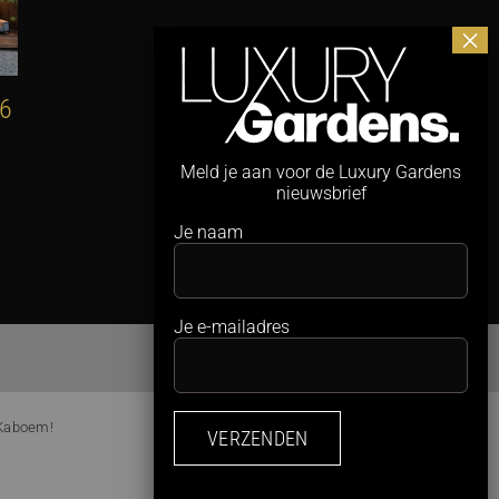
26
Hagen van hulst
Maximaal
zwemplezier,
7 augustus 2026
minimale ruimte
Meld je aan voor de Luxury Gardens
nieuwsbrief
4 augustus 2026
Je naam
Je e-mailadres
 Kaboem!