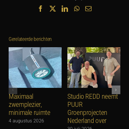
Facebook
X
LinkedIn
WhatsApp
E-
mail
Gerelateerde berichten
Maximaal
Studio REDD neemt
E
zwemplezier,
PUUR
2
minimale ruimte
Groenprojecten
2
Nederland over
4 augustus 2026
30 juli 2026