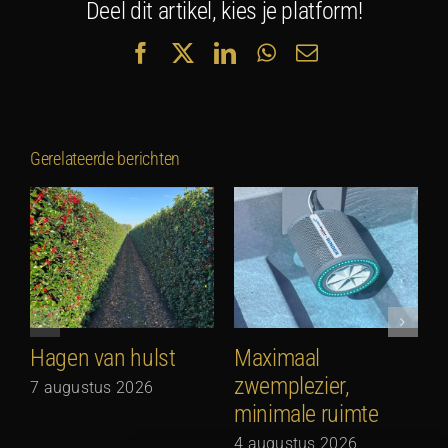
Deel dit artikel, kies je platform!
Facebook
X
LinkedIn
WhatsApp
E-
mail
Gerelateerde berichten
Hagen van hulst
Maximaal
zwemplezier,
7 augustus 2026
minimale ruimte
G
N
4 augustus 2026