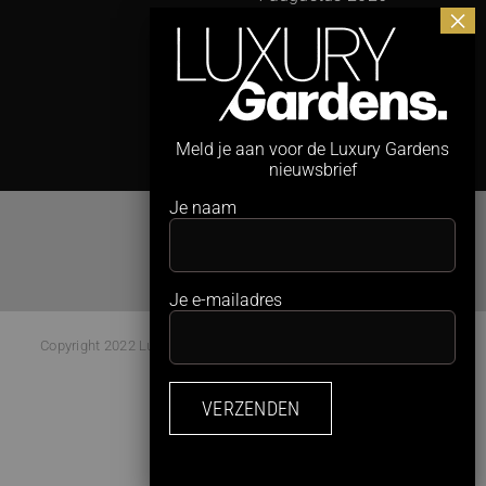
3
Meld je aan voor de Luxury Gardens
nieuwsbrief
Je naam
Je e-mailadres
Copyright 2022 Luxury Gardens Magazine | All Rights Reserved |
Webdesign:
Studio Kaboem!
Facebook
Instagram