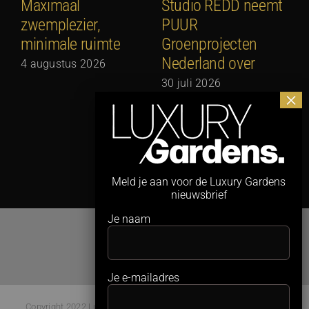
Maximaal
Studio REDD neemt
E
zwemplezier,
PUUR
2
minimale ruimte
Groenprojecten
2
Nederland over
4 augustus 2026
30 juli 2026
Meld je aan voor de Luxury Gardens
nieuwsbrief
Je naam
Je e-mailadres
Copyright 2022 Luxury Gardens Magazine | All Rights Reserved |