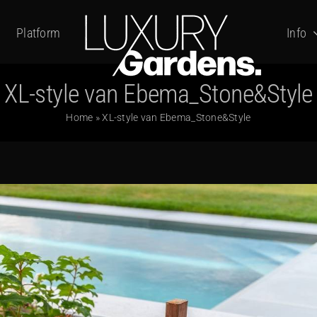
Platform
Info
XL-style van Ebema_Stone&Style
Home
»
XL-style van Ebema_Stone&Style