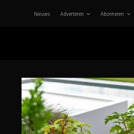
Ga
Nieuws
Adverteren
Abonneren
naar
inhoud
Bekijk
grotere
afbeelding