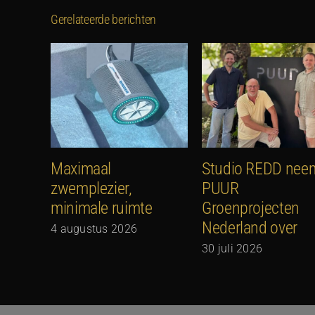
Gerelateerde berichten
Maximaal
Studio REDD nee
zwemplezier,
PUUR
minimale ruimte
Groenprojecten
Nederland over
4 augustus 2026
30 juli 2026