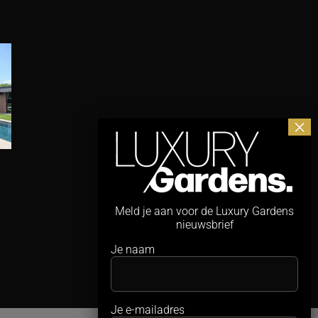
Maximaal
Studio REDD neemt
zwemplezier,
PUUR
minimale ruimte
Groenprojecten
Meld je aan voor de Luxury Gardens
nieuwsbrief
Nederland over
4 augustus 2026
Je naam
30 juli 2026
Je e-mailadres