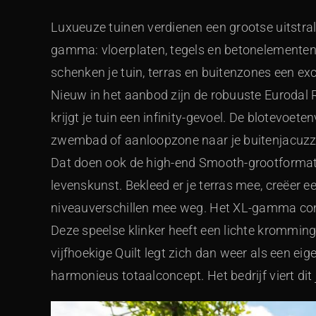
Luxueuze tuinen verdienen een grootse uitstr
gamma: vloerplaten, tegels en betonelemente
schenken je tuin, terras en buitenzones een exc
Nieuw in het aanbod zijn de robuuste Eurodal
krijgt je tuin een infinity-gevoel. De blotevoete
zwembad of aanloopzone naar je buitenjacuzzi.
Dat doen ook de high-end Smooth-grootformate
levenskunst. Bekleed er je terras mee, creëer ee
niveauverschillen mee weg. Het XL-gamma com
Deze speelse klinker heeft een lichte kromming 
vijfhoekige Quilt legt zich dan weer als een eig
harmonieus totaalconcept. Het bedrijf viert dit