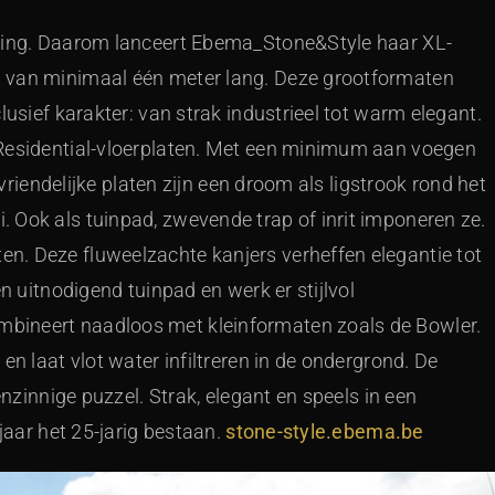
aling. Daarom lanceert Ebema_Stone&Style haar XL-
n van minimaal één meter lang. Deze grootformaten
lusief karakter: van strak industrieel tot warm elegant.
 Residential-vloerplaten. Met een minimum aan voegen
nvriendelijke platen zijn een droom als ligstrook rond het
 Ook als tuinpad, zwevende trap of inrit imponeren ze.
n. Deze fluweelzachte kanjers verheffen elegantie tot
n uitnodigend tuinpad en werk er stijlvol
bineert naadloos met kleinformaten zoals de Bowler.
en laat vlot water infiltreren in de ondergrond. De
enzinnige puzzel. Strak, elegant en speels in een
 jaar het 25-jarig bestaan.
stone-style.ebema.be