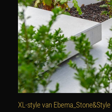
XL-style van Ebema_Stone&Style