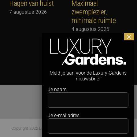
Hagen van hulst
Maximaal
zwemplezier,
7 augustus 2026
minimale ruimte
G
N
4 augustus 2026
3
Meld je aan voor de Luxury Gardens
nieuwsbrief
Je naam
Je e-mailadres
Copyright 2022 Luxury Gardens Magazine | All Rights Reserved |
Webdesign:
Studio Kaboem!