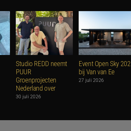
Studio REDD neemt
Event Open Sky 20
PUUR
bij Van van Ee
Groenprojecten
27 juli 2026
Nederland over
30 juli 2026