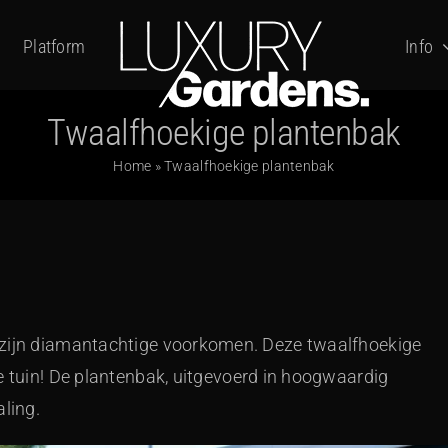
Platform
Info
Twaalfhoekige plantenbak
Home
»
Twaalfhoekige plantenbak
zijn diamantachtige voorkomen. Deze twaalfhoekige
e tuin! De plantenbak, uitgevoerd in hoogwaardig
aling.