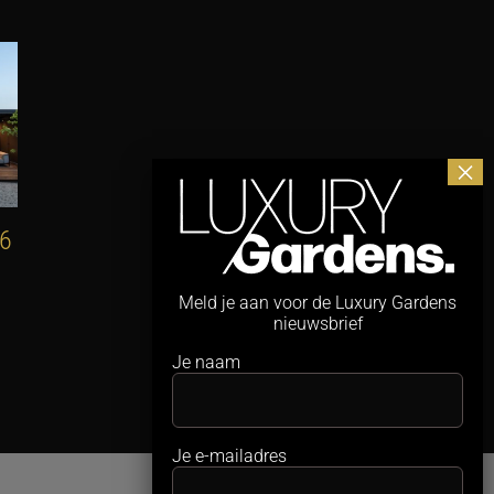
26
Hagen van hulst
Maximaal
zwemplezier,
7 augustus 2026
minimale ruimte
Meld je aan voor de Luxury Gardens
nieuwsbrief
4 augustus 2026
Je naam
Je e-mailadres