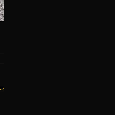
In
atsApp
E-
mail