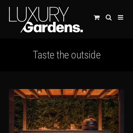
Ga
naar
inhoud
Taste the outside
Bekijk
grotere
afbeelding