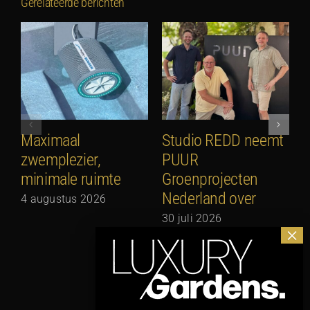
Gerelateerde berichten
Maximaal
Studio REDD neemt
E
zwemplezier,
PUUR
2
minimale ruimte
Groenprojecten
2
Nederland over
4 augustus 2026
30 juli 2026