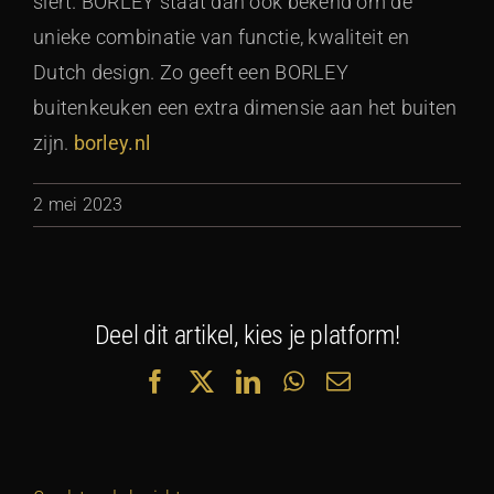
siert. BORLEY staat dan ook bekend om de
unieke combinatie van functie, kwaliteit en
Dutch design. Zo geeft een BORLEY
buitenkeuken een extra dimensie aan het buiten
zijn.
borley.nl
2 mei 2023
Deel dit artikel, kies je platform!
Facebook
X
LinkedIn
WhatsApp
E-
mail