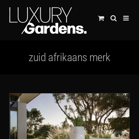
Ga
naar
inhoud
zuid afrikaans merk