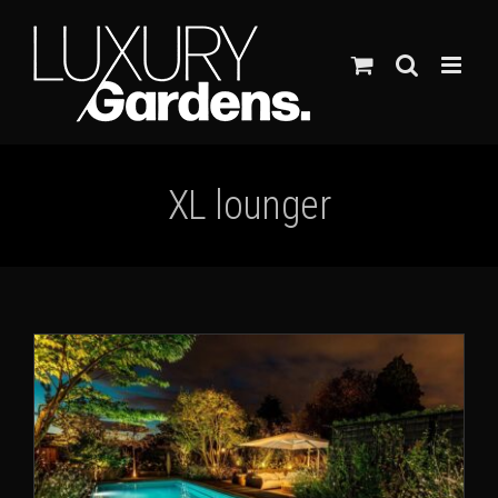
Ga
naar
inhoud
XL lounger