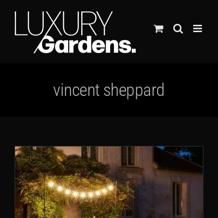
Ga
naar
inhoud
vincent sheppard