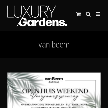
Ga
naar
inhoud
van beem